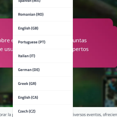
Spanish (MX)
Romanian (RO)
English (GB)
Portuguese (PT)
Italian (IT)
German (DE)
Greek (GR)
English (CA)
Czech (CZ)
orar la participación y el compromiso en diversos eventos, ofrecie