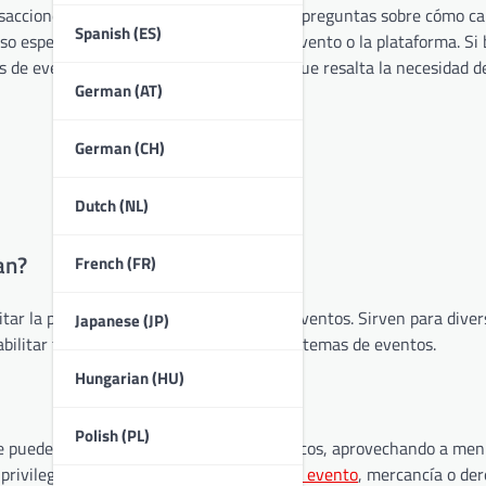
ansacciones. Los usuarios a menudo tienen preguntas sobre cómo ca
Spanish (ES)
 específico que puede variar según el evento o la plataforma. Si 
 de eventos, pueden surgir desafíos, lo que resalta la necesidad d
German (AT)
German (CH)
Dutch (NL)
an?
French (FR)
litar la participación y el compromiso en eventos. Sirven para dive
Japanese (JP)
abilitar transacciones dentro de los ecosistemas de eventos.
Hungarian (HU)
Polish (PL)
ue puede ser emitida para eventos específicos, aprovechando a men
privilegios, como acceso a actividades
del evento
, mercancía o de