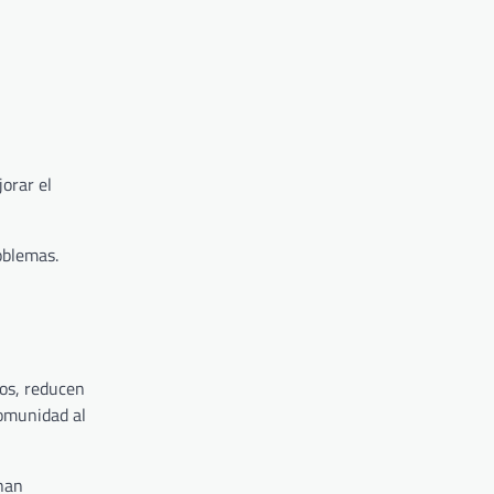
orar el
oblemas.
tos, reducen
comunidad al
onan