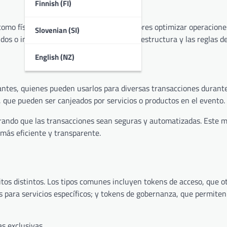
Finnish (FI)
omo físicos, permitiendo a los organizadores optimizar operacione
Slovenian (SI)
dos o intercambiados, dependiendo de la estructura y las reglas de
English (NZ)
antes, quienes pueden usarlos para diversas transacciones durante
e, que pueden ser canjeados por servicios o productos en el evento.
urando que las transacciones sean seguras y automatizadas. Este
más eficiente y transparente.
itos distintos. Los tipos comunes incluyen tokens de acceso, que o
s para servicios específicos; y tokens de gobernanza, que permiten
s exclusivas.