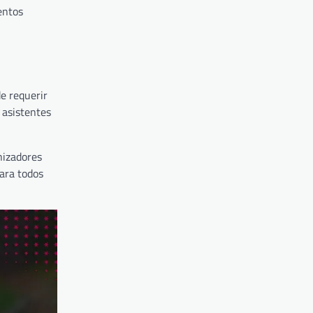
entos
de requerir
 asistentes
anizadores
ara todos