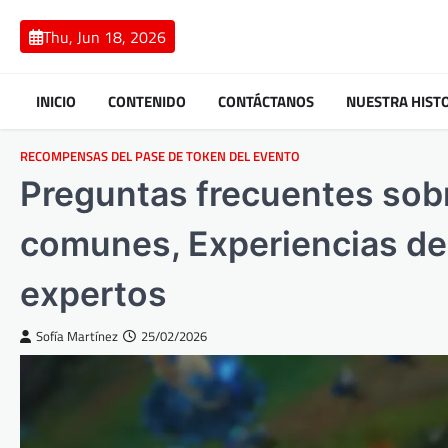
Skip
to
Thu, Jun 18, 2026
content
INICIO
CONTENIDO
CONTÁCTANOS
NUESTRA HIST
RECOMPENSAS DEL PASE DE TOKEN DEL EVENTO
Preguntas frecuentes sobr
comunes, Experiencias de
expertos
Sofía Martínez
25/02/2026