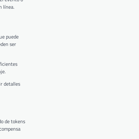
 línea.
que puede
eden ser
ficientes
je.
r detalles
do de tokens
recompensa