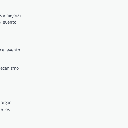
s y mejorar
l evento.
 el evento.
 mecanismo
torgan
 a los