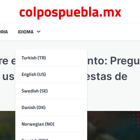
colpospuebla.mx
ORIA
IDIOMA
Turkish (TR)
e el token de evento: Preg
 usuarios, Respuestas de
English (US)
Swedish (SE)
Danish (DK)
Norwegian (NO)