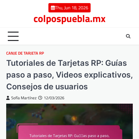
Skip
Thu, Jun 18, 2026
to
colpospuebla.mx
content
CANJE DE TARJETA RP
Tutoriales de Tarjetas RP: Guías
paso a paso, Videos explicativos,
Consejos de usuarios
Sofía Martínez
12/03/2026