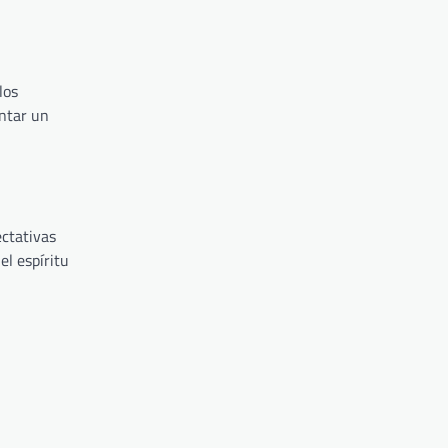
los
entar un
ectativas
el espíritu