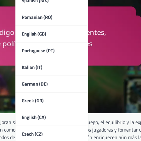
Spanish (MX)
Romanian (RO)
English (GB)
Portuguese (PT)
Italian (IT)
German (DE)
Greek (GR)
English (CA)
ran significativamente la mecánica de juego, el equilibrio y la ex
enen como objetivo mejorar la conducta de los jugadores y fomentar
Czech (CZ)
odos de juego y opciones de personalización enriquecen aún más l