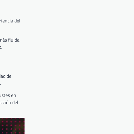
iencia del
ás fluida.
o.
dad de
.
justes en
cción del