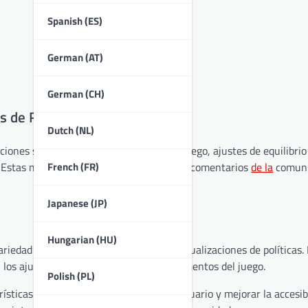
Spanish (ES)
German (AT)
German (CH)
s de Riot?
Dutch (NL)
iones significativas en la mecánica de juego, ajustes de equilibrio
French (FR)
. Estas modificaciones buscan abordar los comentarios
de la
comuni
Japanese (JP)
Hungarian (HU)
riedad de mejoras en la jugabilidad y actualizaciones de políticas.
n los ajustes realizados en diferentes elementos del juego.
Polish (PL)
sticas para agilizar la interacción del usuario y mejorar la accesib