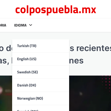
colpospuebla.mx
ORIA
IDIOMA
Turkish (TR)
o de Riot: Cambios reciente
cas, Nuevas funciones
English (US)
Swedish (SE)
Danish (DK)
Norwegian (NO)