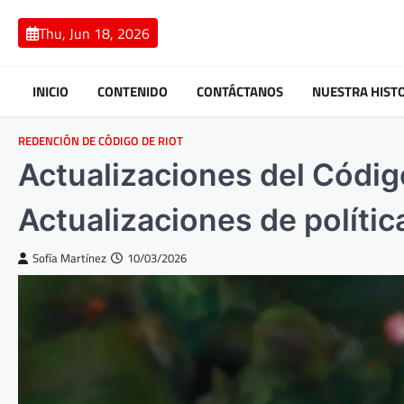
Skip
to
Thu, Jun 18, 2026
content
INICIO
CONTENIDO
CONTÁCTANOS
NUESTRA HIST
REDENCIÓN DE CÓDIGO DE RIOT
Actualizaciones del Códig
Actualizaciones de políti
Sofía Martínez
10/03/2026