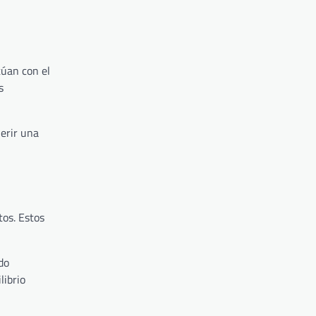
túan con el
s
erir una
tos. Estos
do
librio