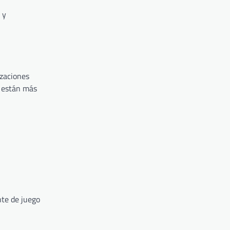
 y
izaciones
a están más
te de juego