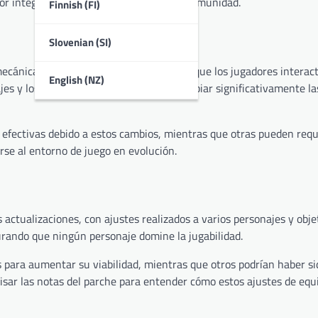
or integración de las sugerencias de la comunidad.
Finnish (FI)
Slovenian (SI)
mecánica de juego, alterando la forma en que los jugadores interac
English (NZ)
najes y los tiempos de recarga pueden cambiar significativamente la
 efectivas debido a estos cambios, mientras que otras pueden requ
rse al entorno de juego en evolución.
 actualizaciones, con ajustes realizados a varios personajes y obje
rando que ningún personaje domine la jugabilidad.
 para aumentar su viabilidad, mientras que otros podrían haber si
visar las notas del parche para entender cómo estos ajustes de equi